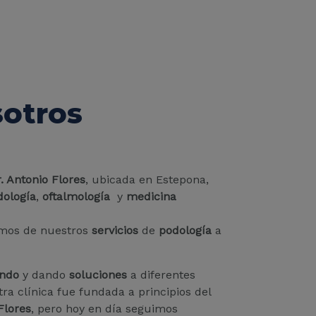
sotros
. Antonio Flores
, ubicada en Estepona,
dología
,
oftalmología
y
medicina
mos de nuestros
servicios
de
podología
a
ando
y dando
soluciones
a diferentes
tra clínica fue fundada a principios del
Flores
, pero hoy en día seguimos