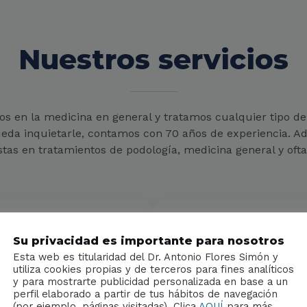
Nuestros servicios
s en la medicina en general y tratamos cualquier tipo d
eda inquietarle, contamos con 70 años de experiencia. 
stas en tratamientos de podología, medicina general y oft
Su privacidad es importante para nosotros
Esta web es titularidad del Dr. Antonio Flores Simón y
utiliza cookies propias y de terceros para fines analíticos
y para mostrarte publicidad personalizada en base a un
perfil elaborado a partir de tus hábitos de navegación
(por ejemplo, páginas visitadas). Clica
AQUÍ
para más