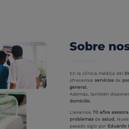
Sobre no
En la clínica médica del
Dr
ofrecemos
servicios
de
po
general
.
Además, también dispone
domicilio
.
Llevamos
70 años
asesor
problemas
de
salud
. Nues
pasado siglo por
Eduardo 