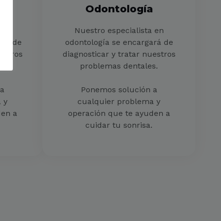
a
Odontología
 en
Nuestro especialista en
ará de
odontología se encargará de
estros
diagnosticar y tratar nuestros
.
problemas dentales.
a
Ponemos solución a
 y
cualquier problema y
den a
operación que te ayuden a
cuidar tu sonrisa.