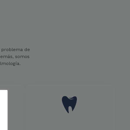
e problema de
Además, somos
almología.