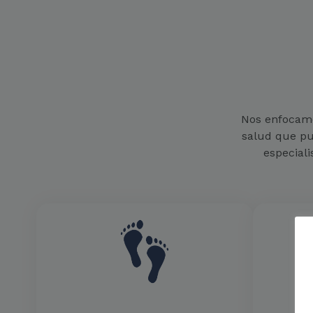
Nos enfocamo
salud que pu
especiali