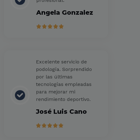
profesional.
Angela Gonzalez
5





/
5
Excelente servicio de
podología. Sorprendido
por las últimas
tecnologías empleadas
para mejorar mi
rendimiento deportivo.
José Luis Cano
5





/
5